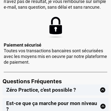
n'avez pas de résultat, je vous rembourse sur simple
e-mail, sans question, sans délai et sans rancune.
Paiement sécurisé
Toutes vos transactions bancaires sont sécurisées
avec les moyens mis en oeuvre par notre plateforme
de paiement.
Questions Fréquentes
Zéro Practice, c'est possible ?
Zéro Practice ne veut pas dire que le practice est
inutile.
Est-ce que ça marche pour mon niveau
Ça veut dire que ce guide vous permet de
?