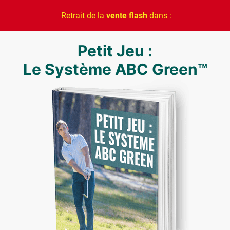
Retrait de la
vente flash
dans :
Petit Jeu :
Le Système ABC Green™