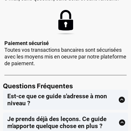
Paiement sécurisé
Toutes vos transactions bancaires sont sécurisées
avec les moyens mis en oeuvre par notre plateforme
de paiement.
Questions Fréquentes
Est-ce que ce guide s'adresse à mon
niveau ?
Ce guide s'adresse à tout golfeur loisir qui joue
autour des greens sans vraiment comprendre ce
Je prends déjà des leçons. Ce guide
qu'il fait. Que vous soyez à l'index 36 ou à l'index
m'apporte quelque chose en plus ?
12, les principes s'appliquent à vous. Plus votre