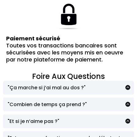
Paiement sécurisé
Toutes vos transactions bancaires sont
sécurisées avec les moyens mis en oeuvre
par notre plateforme de paiement.
Foire Aux Questions
"Ça marche si j’ai mal au dos ?"
Oui ! Ces formations ont été pensées par un
pro de golf et sont parfaitement adaptées
"Combien de temps ça prend ?"
aux seniors
Moins de 15 minutes par vidéo. Chaque
vidéo vous apportera des résultats
"Et si je n’aime pas ?"
immédiats.
Vous avez la garantie 30 jours. Sans rancune
!