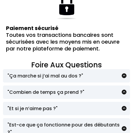
Paiement sécurisé
Toutes vos transactions bancaires sont
sécurisées avec les moyens mis en oeuvre
par notre plateforme de paiement.
Foire Aux Questions
"Ça marche si j’ai mal au dos ?"
Oui ! Ces formations ont été pensées par un
pro de golf et sont parfaitement adaptées
"Combien de temps ça prend ?"
aux seniors
Moins de 15 minutes par vidéo. Chaque
vidéo vous apportera des résultats
"Et si je n’aime pas ?"
immédiats.
Vous avez la garantie 30 jours. Sans rancune
!
"Est-ce que ça fonctionne pour des débutants
?"