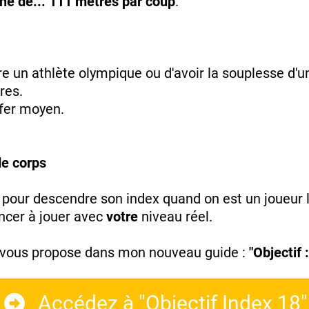
e de... 111 mètres par coup
.
re un athlète olympique ou d'avoir la souplesse d'u
res.
 fer moyen.
de corps
t pour descendre son index quand on est un joueur lo
ncer à jouer avec
votre
niveau réel.
e vous propose dans mon nouveau guide :
"Objectif 
Accédez à "Objectif Index 18"