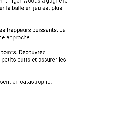
0m. Tiger Woods a gagné le
 la balle en jeu est plus
les frappeurs puissants. Je
une approche.
 points. Découvrez
petits putts et assurer les
issent en catastrophe.