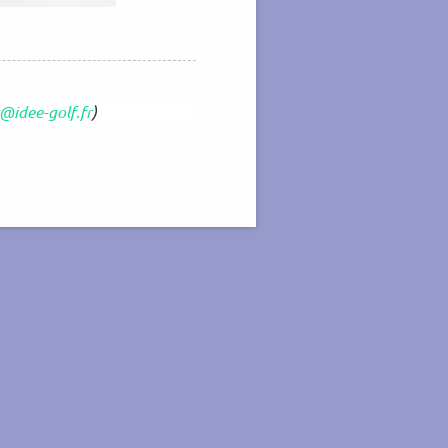
@idee-golf.fr
)