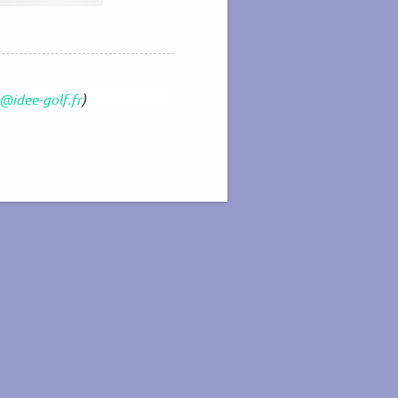
@idee-golf.fr
)